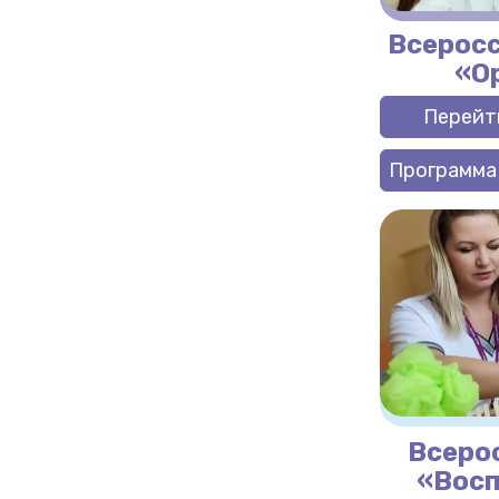
Всеросс
«О
Перейт
Программа
Всерос
«Восп